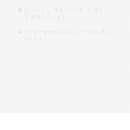
❶
まっすぐ立ち、床と水平の高さに腕を上
げ、親指をたてます。
❷
そのまま腕を可能な限り、体の後ろ側に
回します。